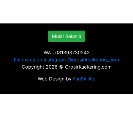
Mulai Belanja
WA : 081393730242
Follow us on Instagram @grosirkuekering_com
Copyright
2026 © GrosirKueKering.com
Web Design by
FunSkillup