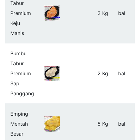
Tabur
Premium
2 Kg
bal
Keju
Manis
Bumbu
Tabur
Premium
2 Kg
bal
Sapi
Panggang
Emping
Mentah
5 Kg
bal
Besar