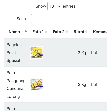
Show
entries
Search:
Nama
Foto 1
Foto 2
Berat
Kemasan
Bagelen
Bulat
2 Kg
bal
Spesial
Bolu
Panggang
3 Kg
bal
Cendana
Loreng
Bolu