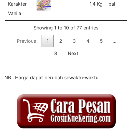
Karakter
1,4 Kg
bal
Vanila
Showing 1 to 10 of 77 entries
Previous
1
2
3
4
5
…
8
Next
NB : Harga dapat berubah sewaktu-waktu