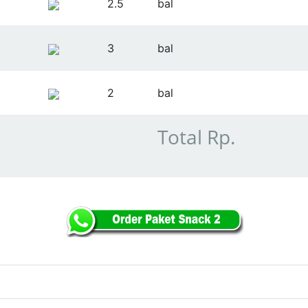
2.5
bal
3
bal
2
bal
Total Rp.