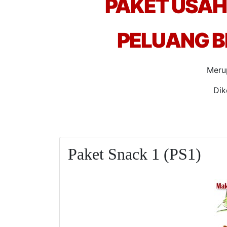
PAKET USAH
PELUANG B
Meru
Dik
Paket Snack 1 (PS1)